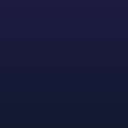
营销推广
联系我们
© 2019
联系我们
摩臣5开户流程方法