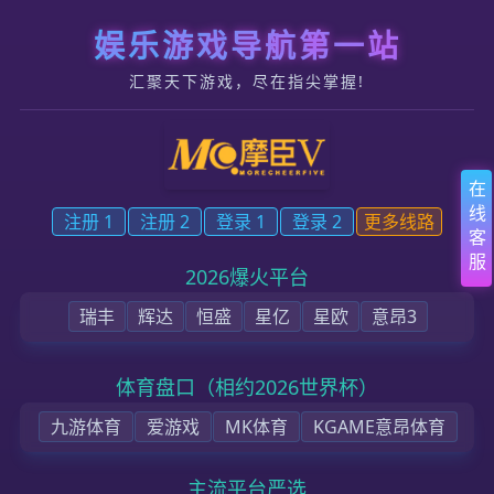
跳转到内容
HOME-摩臣5平台、发现好游戏 - 立即注册登录
首页
我们是谁
企业简报
营销推广
联系我们