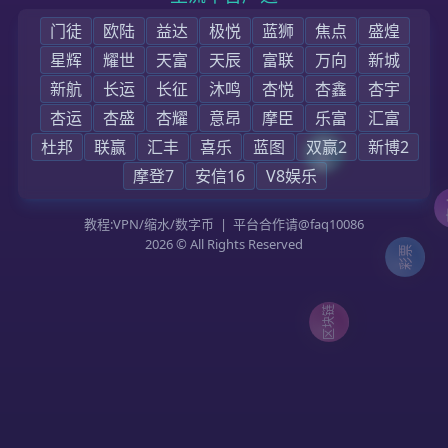
首页
我们是谁
企业简报